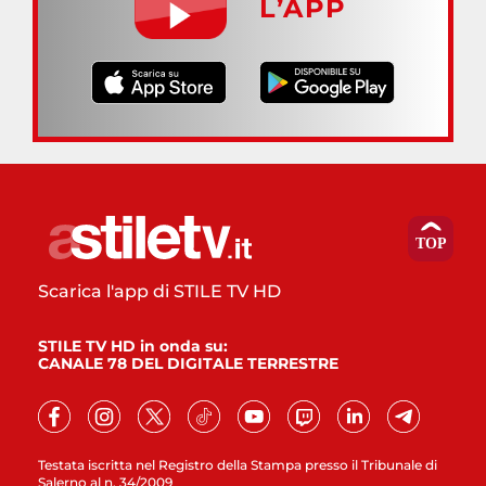
L’APP
Scarica l'app di STILE TV HD
STILE TV HD in onda su:
CANALE 78 DEL DIGITALE TERRESTRE
Testata iscritta nel Registro della Stampa presso il Tribunale di
Salerno al n. 34/2009