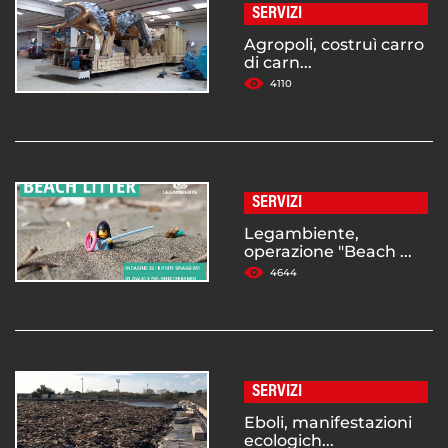
SERVIZI
Agropoli, costruì carro
di carn...
4110
SERVIZI
Legambiente,
operazione "Beach ...
4644
SERVIZI
Eboli, manifestazioni
ecologich...