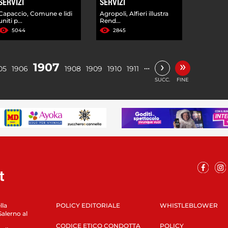
SERVIZI
SERVIZI
Capaccio, Comune e lidi
Agropoli, Alfieri illustra
uniti p...
Rend...
5044
2845
»
›
1907
…
05
1906
1908
1909
1910
1911
SUCC.
FINE
lla
POLICY EDITORIALE
WHISTLEBLOWER
Salerno al
CODICE ETICO CONDOTTA
POLICY