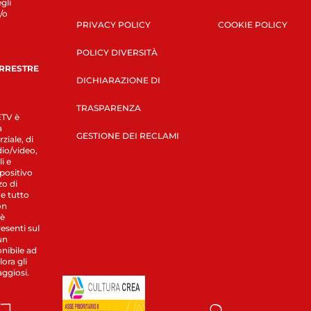
gli
/o
PRIVACY POLICY
COOKIE POLICY
POLICY DIVERSITÀ
ERRESTRE
DICHIARAZIONE DI
TRASPARENZA
LETV è
a
GESTIONE DEI RECLAMI
ziale, di
dio/video,
i e
spositivo
zo di
 e tutto
on
 è
esenti sul
un
nibile ad
ora gli
aggiosi.