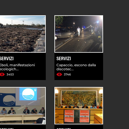
SERVIZI
SERVIZI
Eboli, manifestazioni
Capaccio, escono dalla
ecologich...
discotec...
3453
3746