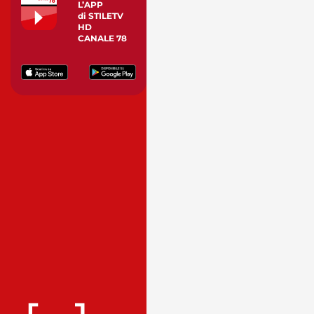
L’APP
di STILETV
HD
CANALE 78