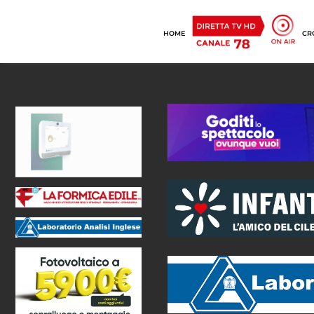
HOME
CR