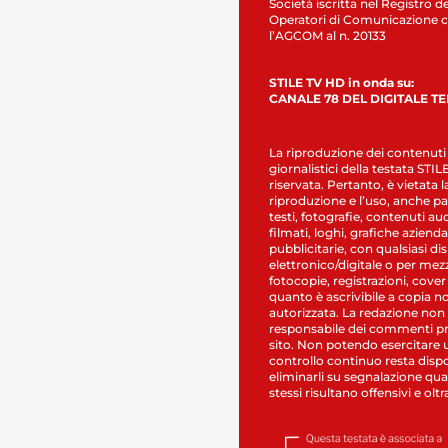
Società iscritta nel Registro de
Operatori di Comunicazione c
l’AGCOM al n. 20133
STILE TV HD in onda su:
CANALE 78 DEL DIGITALE T
La riproduzione dei contenuti
giornalistici della testata STI
riservata. Pertanto, è vietata l
riproduzione e l’uso, anche par
testi, fotografie, contenuti au
filmati, loghi, grafiche aziendal
pubblicitarie, con qualsiasi di
elettronico/digitale o per mez
fotocopie, registrazioni, cover
quanto è ascrivibile a copia n
autorizzata. La redazione non
responsabile dei commenti pr
sito. Non potendo esercitare 
controllo continuo resta dispo
eliminarli su segnalazione qual
stessi risultano offensivi e oltr