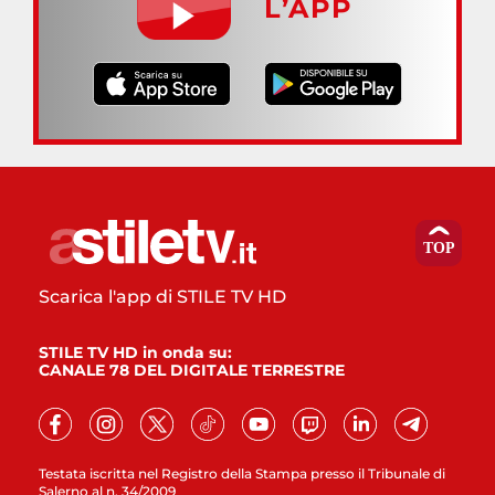
L’APP
Scarica l'app di STILE TV HD
STILE TV HD in onda su:
CANALE 78 DEL DIGITALE TERRESTRE
Testata iscritta nel Registro della Stampa presso il Tribunale di
Salerno al n. 34/2009