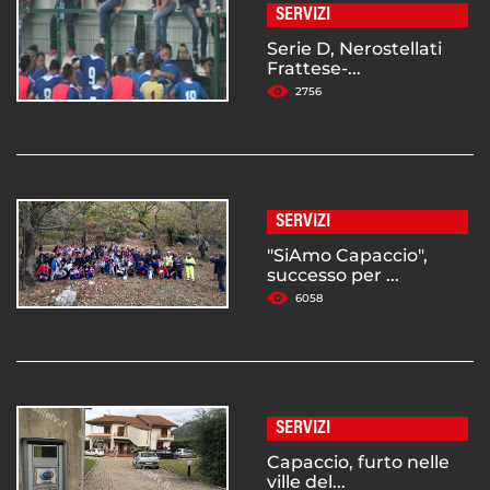
SERVIZI
Serie D, Nerostellati
Frattese-...
2756
SERVIZI
"SiAmo Capaccio",
successo per ...
6058
SERVIZI
Capaccio, furto nelle
ville del...