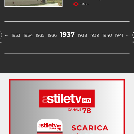
9456
1937
…
…
1933
1934
1935
1936
1938
1939
1940
1941
C.
SCARICA