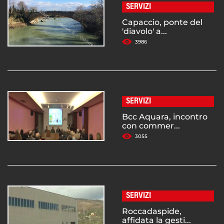
SERVIZI
Capaccio, ponte del
'diavolo' a...
3986
SERVIZI
Bcc Aquara, incontro
con commer...
3055
SERVIZI
Roccadaspide,
affidata la gesti...