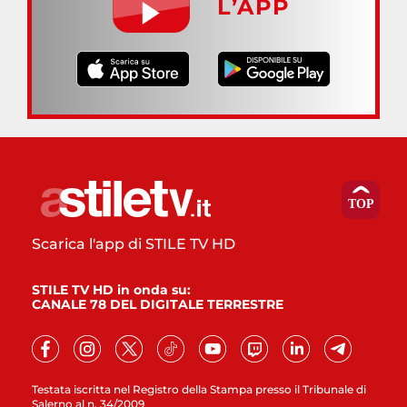
L’APP
Scarica l'app di STILE TV HD
STILE TV HD in onda su:
CANALE 78 DEL DIGITALE TERRESTRE
Testata iscritta nel Registro della Stampa presso il Tribunale di
Salerno al n. 34/2009