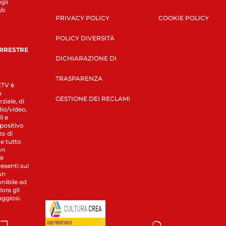
gli
/o
PRIVACY POLICY
COOKIE POLICY
POLICY DIVERSITÀ
ERRESTRE
DICHIARAZIONE DI
TRASPARENZA
LETV è
a
GESTIONE DEI RECLAMI
ziale, di
dio/video,
i e
spositivo
zo di
 e tutto
on
 è
esenti sul
un
nibile ad
ora gli
aggiosi.