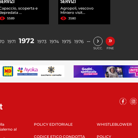
SERVIZI
SERVIZI
Capaccio, scoperta e
Agropoli, vescovo
depredata ...
Miniero visit...
5589
3580
»
›
1972
…
70
1971
1973
1974
1975
1976
SUCC.
FINE
lla
POLICY EDITORIALE
WHISTLEBLOWER
Salerno al
CODICE ETICO CONDOTTA
POLICY