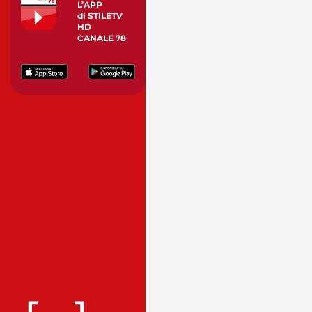
L’APP
di STILETV
HD
CANALE 78