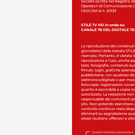
Società iscritta nel Registro de
Operatori di Comunicazione c
l’AGCOM al n. 20133
STILE TV HD in onda su:
CANALE 78 DEL DIGITALE T
La riproduzione dei contenuti
giornalistici della testata STI
riservata. Pertanto, è vietata l
riproduzione e l’uso, anche par
testi, fotografie, contenuti au
filmati, loghi, grafiche aziendal
pubblicitarie, con qualsiasi di
elettronico/digitale o per mez
fotocopie, registrazioni, cover
quanto è ascrivibile a copia n
autorizzata. La redazione non
responsabile dei commenti pr
sito. Non potendo esercitare 
controllo continuo resta dispo
eliminarli su segnalazione qual
stessi risultano offensivi e oltr