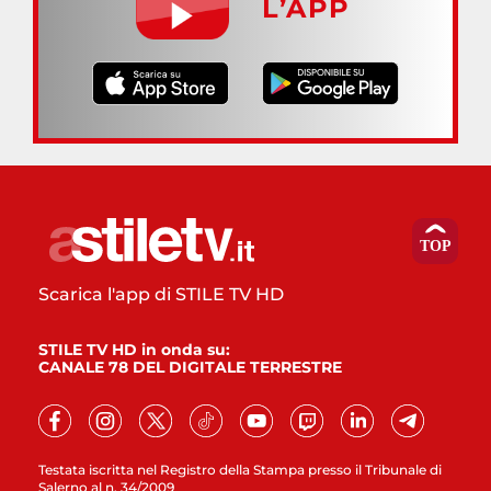
L’APP
Scarica l'app di STILE TV HD
STILE TV HD in onda su:
CANALE 78 DEL DIGITALE TERRESTRE
Testata iscritta nel Registro della Stampa presso il Tribunale di
Salerno al n. 34/2009