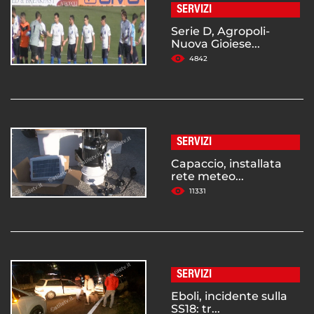
SERVIZI
Serie D, Agropoli-
Nuova Gioiese...
4842
SERVIZI
Capaccio, installata
rete meteo...
11331
SERVIZI
Eboli, incidente sulla
SS18: tr...