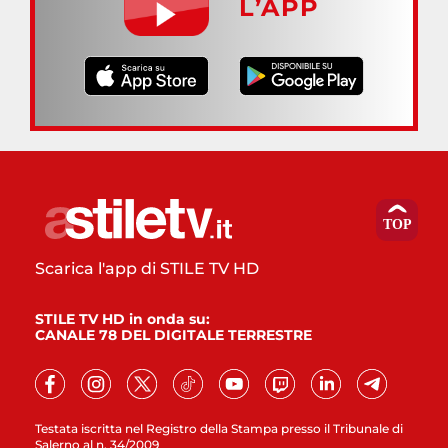
L’APP
Scarica l'app di STILE TV HD
STILE TV HD in onda su:
CANALE 78 DEL DIGITALE TERRESTRE
Testata iscritta nel Registro della Stampa presso il Tribunale di
Salerno al n. 34/2009