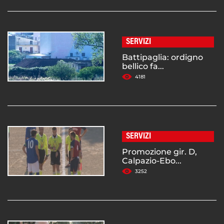
SERVIZI
Battipaglia: ordigno
bellico fa...
4181
SERVIZI
Promozione gir. D,
Calpazio-Ebo...
3252