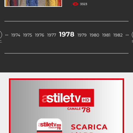
3323
1978
…
…
1974
1975
1976
1977
1979
1980
1981
1982
C.
SCARICA