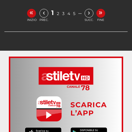
«
»
‹
›
1
…
2
3
4
5
INIZIO
PREC.
SUCC.
FINE
SCARICA
L’APP