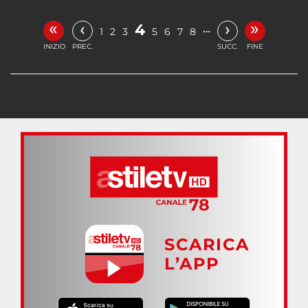
«
»
‹
›
4
…
1
2
3
5
6
7
8
INIZIO
PREC.
SUCC.
FINE
SCARICA
L’APP