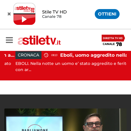
Stile TV HD
OTTIENI
Canale 78
Pontecagnano, incidente in autostrada: 5 giovani feriti
Eboli, uomo aggredito nella notte: indagini in corso
CRONACA
08:13
to
EBOLI. Nella notte un uomo e’ stato aggredito e ferito
con ar...