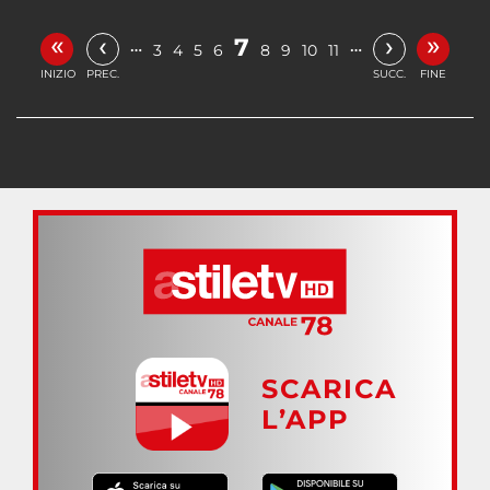
«
»
‹
›
7
…
…
3
4
5
6
8
9
10
11
INIZIO
PREC.
SUCC.
FINE
SCARICA
L’APP