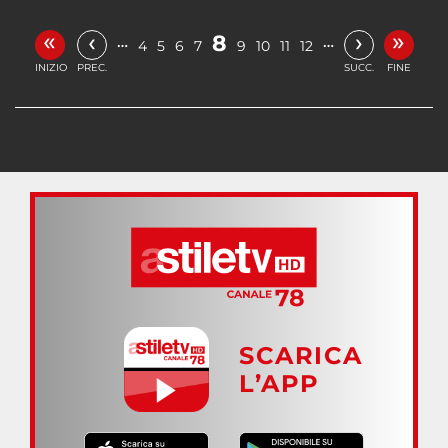
«
»
‹
›
8
…
…
4
5
6
7
9
10
11
12
INIZIO
PREC.
SUCC.
FINE
SCARICA
L’APP