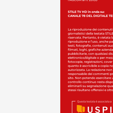
STILE TV HD in onda su:
CANALE 78 DEL DIGITALE T
La riproduzione dei contenuti
giornalistici della testata STI
riservata. Pertanto, è vietata l
riproduzione e l’uso, anche par
testi, fotografie, contenuti au
filmati, loghi, grafiche aziendal
pubblicitarie, con qualsiasi di
elettronico/digitale o per mez
fotocopie, registrazioni, cover
quanto è ascrivibile a copia n
autorizzata. La redazione non
responsabile dei commenti pr
sito. Non potendo esercitare 
controllo continuo resta dispo
eliminarli su segnalazione qual
stessi risultano offensivi e oltr