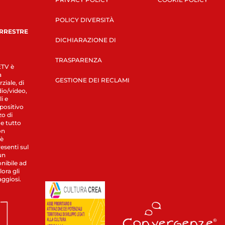
POLICY DIVERSITÀ
ERRESTRE
DICHIARAZIONE DI
TRASPARENZA
LETV è
a
GESTIONE DEI RECLAMI
ziale, di
dio/video,
i e
spositivo
zo di
 e tutto
on
 è
esenti sul
un
nibile ad
ora gli
aggiosi.