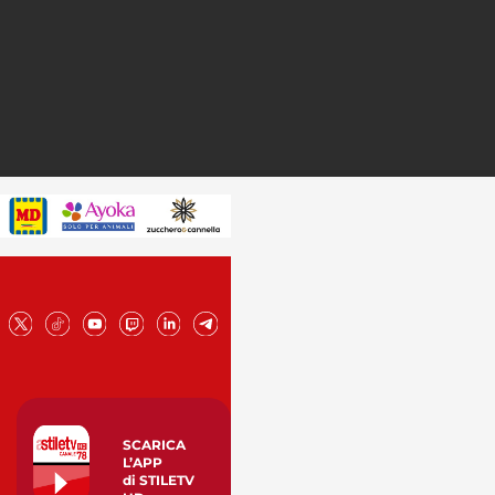
SCARICA
L’APP
di STILETV