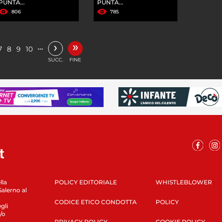
PUNTA...
PUNTA...
806
785
»
›
…
7
8
9
10
SUCC.
FINE
lla
POLICY EDITORIALE
WHISTLEBLOWER
Salerno al
CODICE ETICO CONDOTTA
POLICY
gli
/o
PRIVACY POLICY
COOKIE POLICY