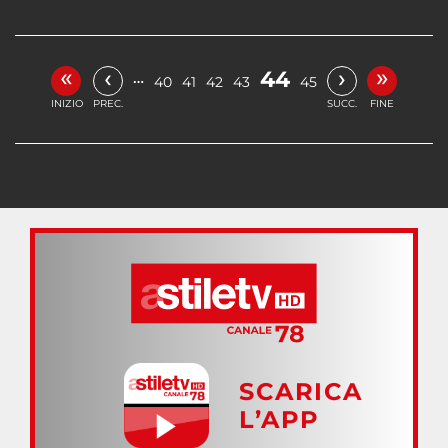
«
»
‹
›
44
…
40
41
42
43
45
INIZIO
PREC.
SUCC.
FINE
SCARICA
L’APP