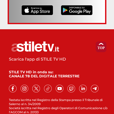
Scarica l'app di STILE TV HD
STILE TV HD in onda su:
CANALE 78 DEL DIGITALE TERRESTRE
Testata iscritta nel Registro della Stampa presso il Tribunale di
Salerno al n. 34/2009
Società iscritta nel Registro degli Operatori di Comunicazione c/o
l’AGCOM al n. 20133