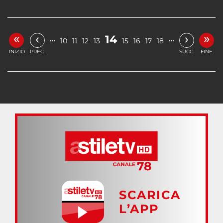
«
»
‹
›
14
…
…
10
11
12
13
15
16
17
18
INIZIO
PREC.
SUCC.
FINE
SCARICA
L’APP