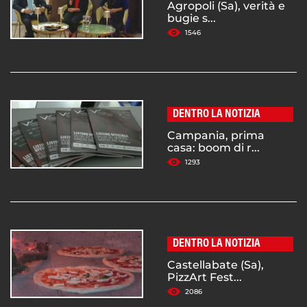
Agropoli (Sa), verità e
bugie s...
1546
DENTRO LA NOTIZIA
Campania, prima
casa: boom di r...
1293
DENTRO LA NOTIZIA
Castellabate (Sa),
PizzArt Fest...
2086