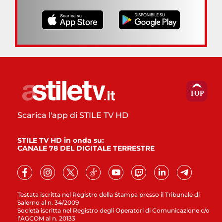
Scarica l'app di STILE TV HD
STILE TV HD in onda su:
CANALE 78 DEL DIGITALE TERRESTRE
Testata iscritta nel Registro della Stampa presso il Tribunale di
Salerno al n. 34/2009
Società iscritta nel Registro degli Operatori di Comunicazione c/o
l’AGCOM al n. 20133