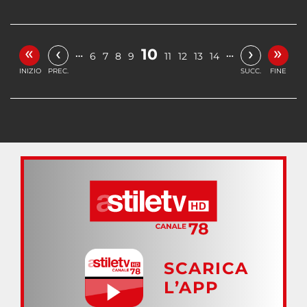
«
»
‹
›
10
…
…
6
7
8
9
11
12
13
14
INIZIO
PREC.
SUCC.
FINE
SCARICA
L’APP