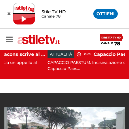
Stile TV HD
OTTIENI
Canale 78
Paestum, Codacons scrive al ministro Giuli: "Rilanciare scavi dell'Anfiteatro nell'area archeologica"
ATTUALITÀ
15:05
pello al
CAPACCIO PAESTUM. Incisiva azione del Comune
Capaccio Paes...