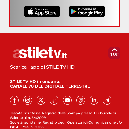
Scarica l'app di STILE TV HD
STILE TV HD in onda su:
CANALE 78 DEL DIGITALE TERRESTRE
Testata iscritta nel Registro della Stampa presso il Tribunale di
Salerno al n. 34/2009
Società iscritta nel Registro degli Operatori di Comunicazione c/o
l’AGCOM al n. 20133