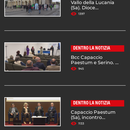
Vallo della Lucania
(Sa). Dioce...
1397
DENTRO LA NOTIZIA
Bcc Capaccio
Paestum e Serino. ...
945
DENTRO LA NOTIZIA
Capaccio Paestum
(Sa), incontro...
1133