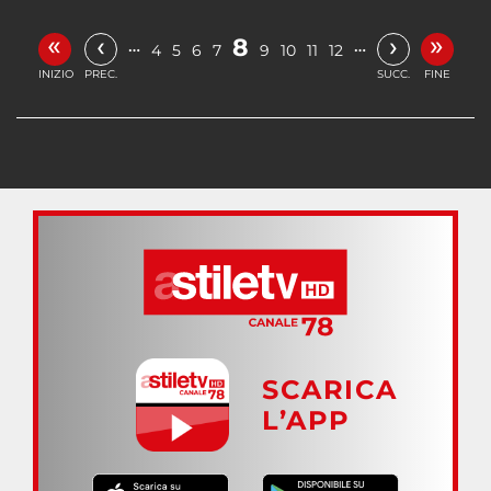
«
»
‹
›
8
…
…
4
5
6
7
9
10
11
12
INIZIO
PREC.
SUCC.
FINE
SCARICA
L’APP