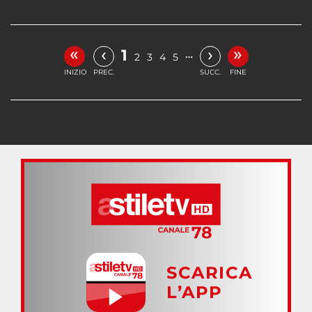
«
»
‹
›
1
…
2
3
4
5
INIZIO
PREC.
SUCC.
FINE
SCARICA
L’APP