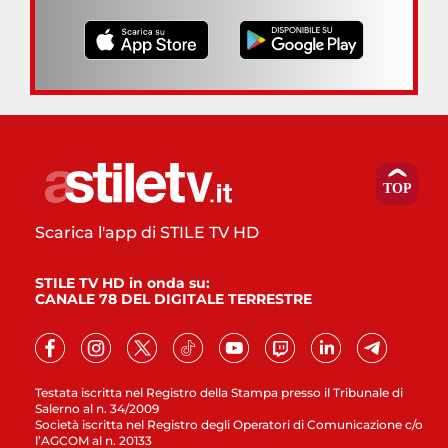
Scarica l'app di STILE TV HD
STILE TV HD in onda su:
CANALE 78 DEL DIGITALE TERRESTRE
Testata iscritta nel Registro della Stampa presso il Tribunale di
Salerno al n. 34/2009
Società iscritta nel Registro degli Operatori di Comunicazione c/o
l’AGCOM al n. 20133