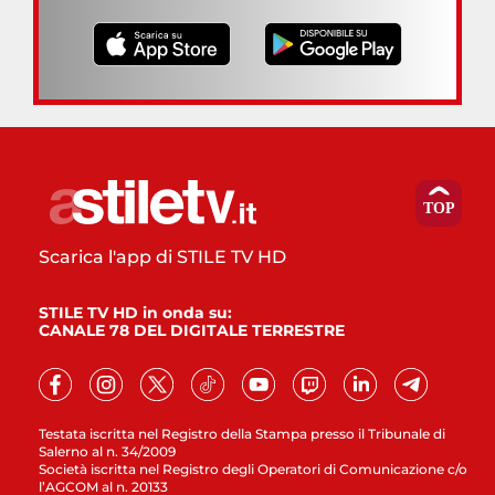
Scarica l'app di STILE TV HD
STILE TV HD in onda su:
CANALE 78 DEL DIGITALE TERRESTRE
Testata iscritta nel Registro della Stampa presso il Tribunale di
Salerno al n. 34/2009
Società iscritta nel Registro degli Operatori di Comunicazione c/o
l’AGCOM al n. 20133