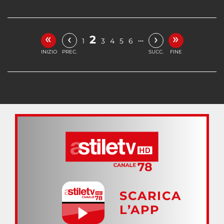
«
»
‹
›
2
…
1
3
4
5
6
INIZIO
PREC.
SUCC.
FINE
SCARICA
L’APP