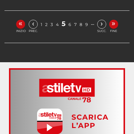
«
»
‹
›
5
…
1
2
3
4
6
7
8
9
INIZIO
PREC.
SUCC.
FINE
SCARICA
L’APP