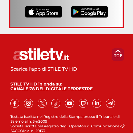
Scarica l'app di STILE TV HD
STILE TV HD in onda su:
CANALE 78 DEL DIGITALE TERRESTRE
Testata iscritta nel Registro della Stampa presso il Tribunale di
Salerno al n. 34/2009
Società iscritta nel Registro degli Operatori di Comunicazione c/o
l’AGCOM al n. 20133