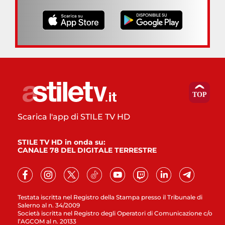
Scarica l'app di STILE TV HD
STILE TV HD in onda su:
CANALE 78 DEL DIGITALE TERRESTRE
Testata iscritta nel Registro della Stampa presso il Tribunale di
Salerno al n. 34/2009
Società iscritta nel Registro degli Operatori di Comunicazione c/o
l’AGCOM al n. 20133