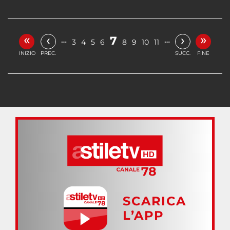
«
»
‹
›
7
…
…
3
4
5
6
8
9
10
11
INIZIO
PREC.
SUCC.
FINE
SCARICA
L’APP