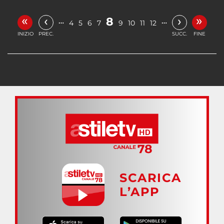
«
»
‹
›
8
…
…
4
5
6
7
9
10
11
12
INIZIO
PREC.
SUCC.
FINE
SCARICA
L’APP