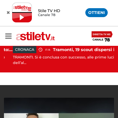
Stile TV HD
OTTIENI
Canale 78
Incidente agricolo nel Cilento: trattore si ribalta, muore 71enne
Tramonti, 19 scout dispersi in montagna salvati dai vigili del fuoco
CRONACA
15:14
TRAMONTI. Si è conclusa con successo, alle prime luci
dell’al...