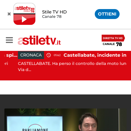
Stile TV HD
OTTIENI
Canale 78
Ischia, pusher sorpreso in spiaggia da carabinieri in Vespa
Castellabate, incidente in moto: 27enne in osp
CRONACA
05:42
CASTELLABATE. Ha perso il controllo della moto lungo la
Via d...