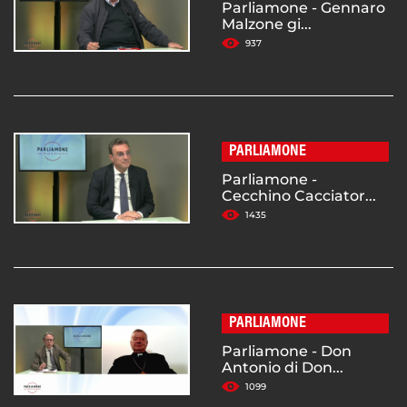
Parliamone - Gennaro
Malzone gi...
937
PARLIAMONE
Parliamone -
Cecchino Cacciator...
1435
PARLIAMONE
Parliamone - Don
Antonio di Don...
1099