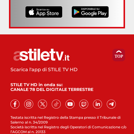
Scarica l'app di STILE TV HD
STILE TV HD in onda su:
CANALE 78 DEL DIGITALE TERRESTRE
Testata iscritta nel Registro della Stampa presso il Tribunale di
Salerno al n. 34/2009
Società iscritta nel Registro degli Operatori di Comunicazione c/o
l’AGCOM al n. 20133