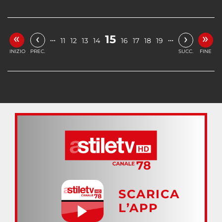
«
»
‹
›
15
…
…
11
12
13
14
16
17
18
19
INIZIO
PREC.
SUCC.
FINE
SCARICA
L’APP