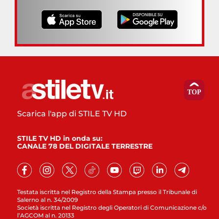
Scarica l'app di STILE TV HD
STILE TV HD in onda su:
CANALE 78 DEL DIGITALE TERRESTRE
Testata iscritta nel Registro della Stampa presso il Tribunale di
Salerno al n. 34/2009
Società iscritta nel Registro degli Operatori di Comunicazione c/o
l’AGCOM al n. 20133