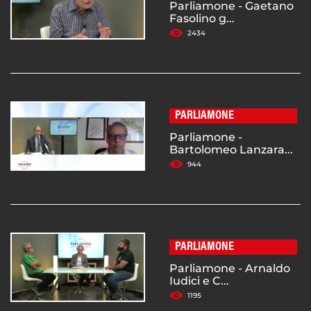
Parliamone - Gaetano
Fasolino g...
2434
PARLIAMONE
Parliamone -
Bartolomeo Lanzara...
944
PARLIAMONE
Parliamone - Arnaldo
Iudici e C...
1195