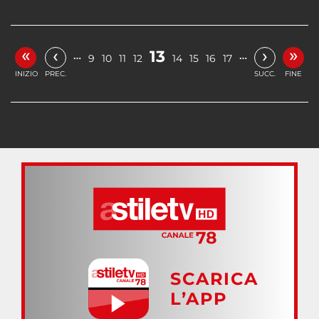
«
»
‹
›
13
…
…
9
10
11
12
14
15
16
17
INIZIO
PREC.
SUCC.
FINE
SCARICA
L’APP