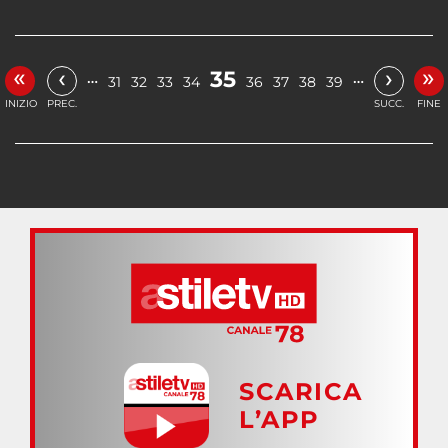
«
»
‹
›
35
…
…
31
32
33
34
36
37
38
39
INIZIO
PREC.
SUCC.
FINE
SCARICA
L’APP