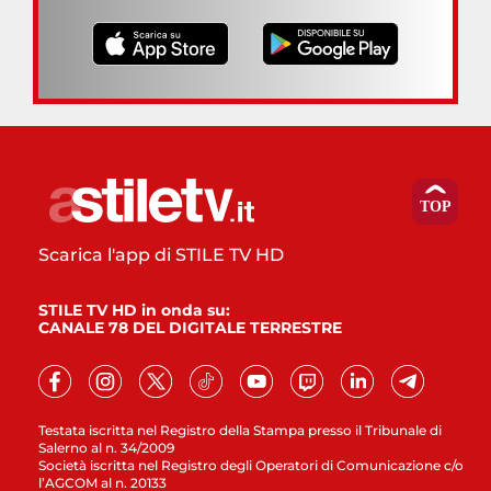
Scarica l'app di STILE TV HD
STILE TV HD in onda su:
CANALE 78 DEL DIGITALE TERRESTRE
Testata iscritta nel Registro della Stampa presso il Tribunale di
Salerno al n. 34/2009
Società iscritta nel Registro degli Operatori di Comunicazione c/o
l’AGCOM al n. 20133