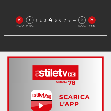
«
»
‹
›
4
…
1
2
3
5
6
7
8
INIZIO
PREC.
SUCC.
FINE
SCARICA
L’APP