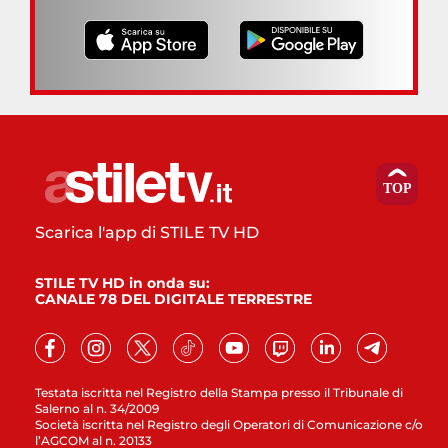
Scarica l'app di STILE TV HD
STILE TV HD in onda su:
CANALE 78 DEL DIGITALE TERRESTRE
Testata iscritta nel Registro della Stampa presso il Tribunale di
Salerno al n. 34/2009
Società iscritta nel Registro degli Operatori di Comunicazione c/o
l’AGCOM al n. 20133