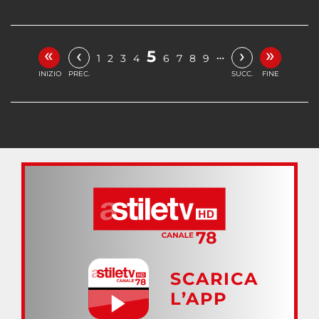
«
»
‹
›
5
…
1
2
3
4
6
7
8
9
INIZIO
PREC.
SUCC.
FINE
SCARICA
L’APP