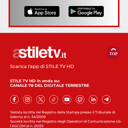
Scarica l'app di STILE TV HD
STILE TV HD in onda su:
CANALE 78 DEL DIGITALE TERRESTRE
Testata iscritta nel Registro della Stampa presso il Tribunale di
Salerno al n. 34/2009
Società iscritta nel Registro degli Operatori di Comunicazione c/o
l’AGCOM al n. 20133