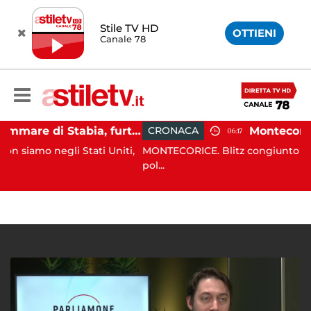
Stile TV HD
OTTIENI
Canale 78
Castellammare di Stabia, furto dal parrucchiere con cappuccio bianco e machete: 53enne in manette
CRONACA
06:17
li Stati Uniti,
MONTECORICE. Blitz congiunto all’alba di ogg
pol...