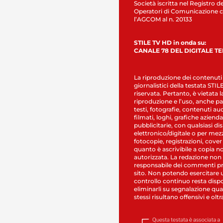
Società iscritta nel Registro de
Operatori di Comunicazione c
l’AGCOM al n. 20133
STILE TV HD in onda su:
CANALE 78 DEL DIGITALE T
La riproduzione dei contenuti
giornalistici della testata STI
riservata. Pertanto, è vietata l
riproduzione e l’uso, anche par
testi, fotografie, contenuti au
filmati, loghi, grafiche aziendal
pubblicitarie, con qualsiasi di
elettronico/digitale o per mez
fotocopie, registrazioni, cover
quanto è ascrivibile a copia n
autorizzata. La redazione non
responsabile dei commenti pr
sito. Non potendo esercitare 
controllo continuo resta dispo
eliminarli su segnalazione qual
stessi risultano offensivi e oltr