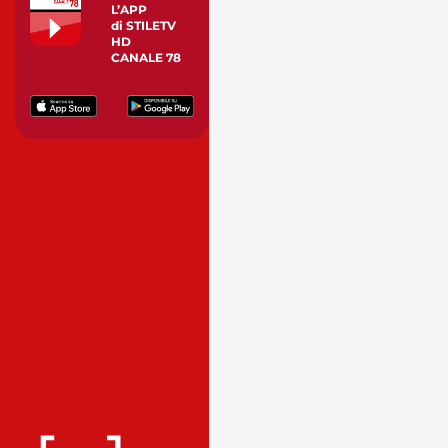
L’APP
di STILETV
HD
CANALE 78