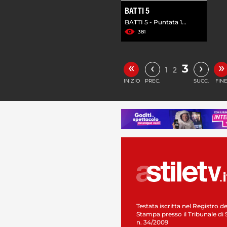
BATTI 5
BATTI 5 - Puntata 1...
381
«
»
‹
›
3
1
2
INIZIO
PREC.
SUCC.
FIN
Testata iscritta nel Registro de
Stampa presso il Tribunale di 
n. 34/2009