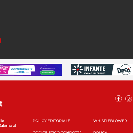
E
lla
POLICY EDITORIALE
WHISTLEBLOWER
Salerno al
CODICE ETICO CONDOTTA
POLICY