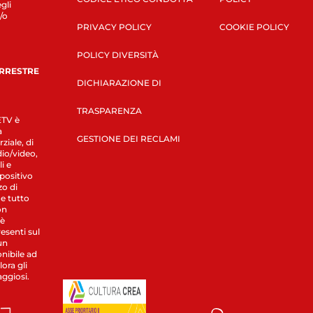
gli
/o
PRIVACY POLICY
COOKIE POLICY
POLICY DIVERSITÀ
ERRESTRE
DICHIARAZIONE DI
TRASPARENZA
LETV è
a
GESTIONE DEI RECLAMI
ziale, di
dio/video,
i e
spositivo
zo di
 e tutto
on
 è
esenti sul
un
nibile ad
ora gli
aggiosi.