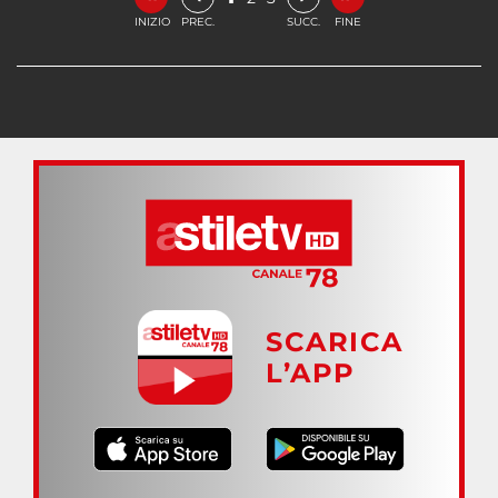
INIZIO
PREC.
SUCC.
FINE
SCARICA
L’APP