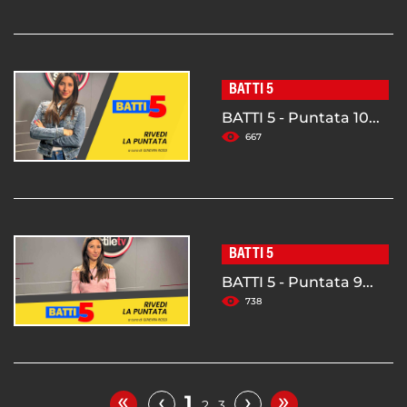
BATTI 5
BATTI 5 - Puntata 10...
667
BATTI 5
BATTI 5 - Puntata 9...
738
«
»
‹
›
1
2
3