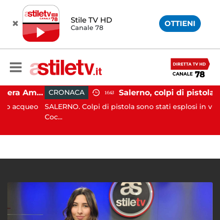
Stile TV HD
OTTIENI
Canale 78
Gozzo affonda in Costiera Amalfitana: occupanti soccorsi da altri natanti
CRONACA
16:43
acqueo
SALERNO. Colpi di pistola sono stati esplosi in via Roc
Coc...