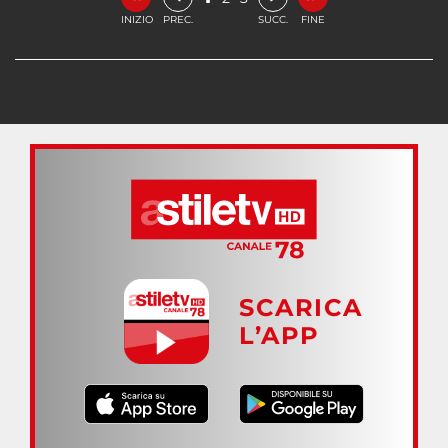
INIZIO
PREC.
SUCC.
FINE
SCARICA
L’APP