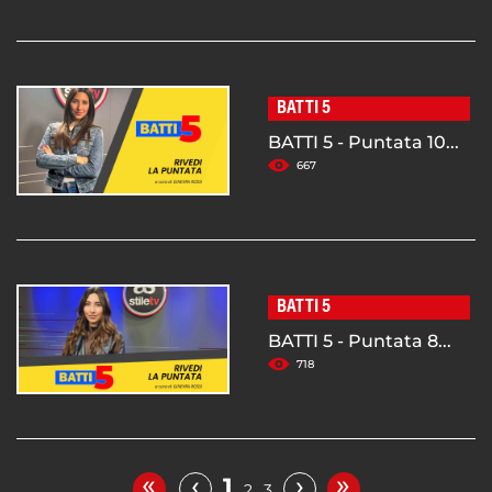
BATTI 5
BATTI 5 - Puntata 10...
667
BATTI 5
BATTI 5 - Puntata 8...
718
«
»
‹
›
1
2
3