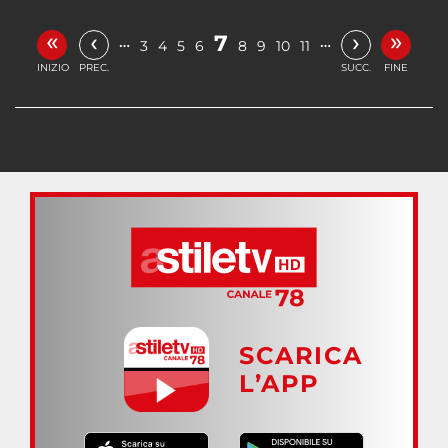
«
»
‹
›
7
…
…
3
4
5
6
8
9
10
11
INIZIO
PREC.
SUCC.
FINE
SCARICA
L’APP