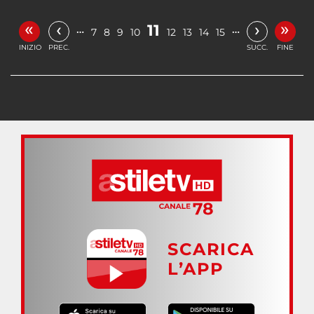
«
»
‹
›
11
…
…
7
8
9
10
12
13
14
15
INIZIO
PREC.
SUCC.
FINE
SCARICA
L’APP