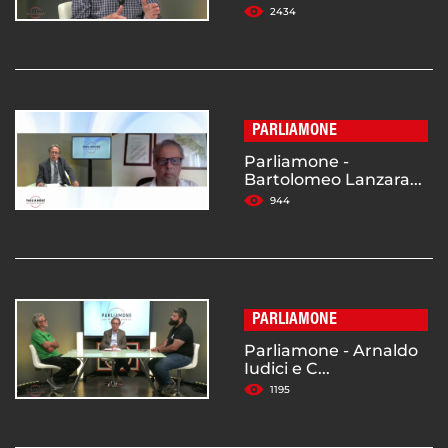
2434
PARLIAMONE
Parliamone -
Bartolomeo Lanzara...
944
PARLIAMONE
Parliamone - Arnaldo
Iudici e C...
1195