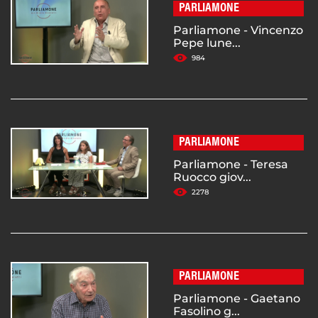
PARLIAMONE
Parliamone - Vincenzo
Pepe lune...
984
PARLIAMONE
Parliamone - Teresa
Ruocco giov...
2278
PARLIAMONE
Parliamone - Gaetano
Fasolino g...