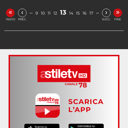
«
»
‹
›
13
…
…
9
10
11
12
14
15
16
17
INIZIO
PREC.
SUCC.
FINE
SCARICA
L’APP