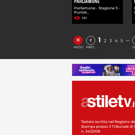
PARLIAMONE
Parliamone - Stagione 3 -
Puntat...
551
«
‹
1
…
2
3
4
5
INIZIO
PREC.
S
Testata iscritta nel Registro de
Stampa presso il Tribunale di 
n. 34/2009