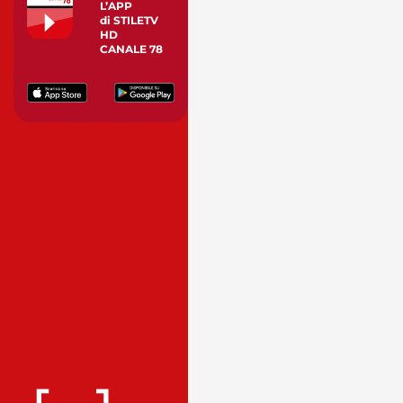
L’APP
di STILETV
HD
CANALE 78