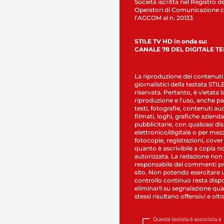
Società iscritta nel Registro de
Operatori di Comunicazione c
l’AGCOM al n. 20133
STILE TV HD in onda su:
CANALE 78 DEL DIGITALE T
La riproduzione dei contenuti
giornalistici della testata STI
riservata. Pertanto, è vietata l
riproduzione e l’uso, anche par
testi, fotografie, contenuti au
filmati, loghi, grafiche aziendal
pubblicitarie, con qualsiasi di
elettronico/digitale o per mez
fotocopie, registrazioni, cover
quanto è ascrivibile a copia n
autorizzata. La redazione non
responsabile dei commenti pr
sito. Non potendo esercitare 
controllo continuo resta dispo
eliminarli su segnalazione qual
stessi risultano offensivi e oltr