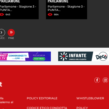
PARLIAMONE
PARLIAMONE
Parliamone - Stagione 3 -
Parliamone - Stagione 3 -
PUNTA...
PUNTA...
645
664
»
›
UCC.
FINE
lla
POLICY EDITORIALE
WHISTLEBLOWER
Salerno al
CODICE ETICO CONDOTTA
POLICY