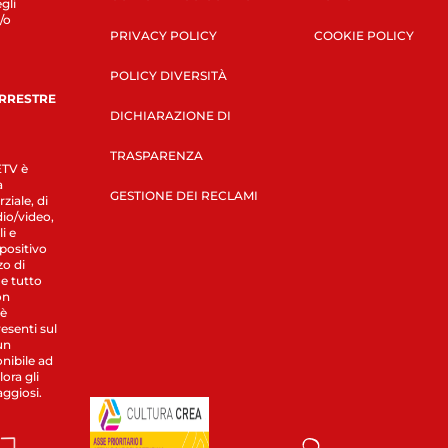
gli
/o
PRIVACY POLICY
COOKIE POLICY
POLICY DIVERSITÀ
ERRESTRE
DICHIARAZIONE DI
TRASPARENZA
LETV è
a
GESTIONE DEI RECLAMI
ziale, di
dio/video,
i e
spositivo
zo di
 e tutto
on
 è
esenti sul
un
nibile ad
ora gli
aggiosi.