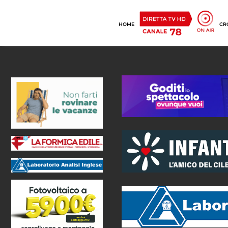
HOME
CR