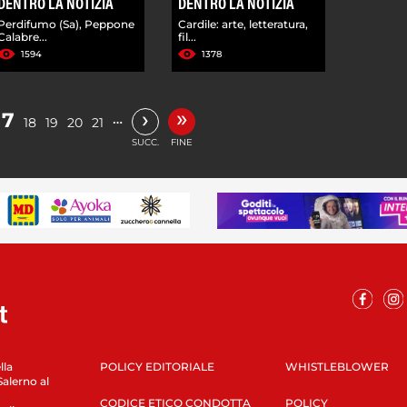
DENTRO LA NOTIZIA
DENTRO LA NOTIZIA
Perdifumo (Sa), Peppone
Cardile: arte, letteratura,
Calabre...
fil...
1594
1378
»
›
17
…
18
19
20
21
SUCC.
FINE
lla
POLICY EDITORIALE
WHISTLEBLOWER
Salerno al
CODICE ETICO CONDOTTA
POLICY