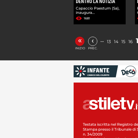
DENTRO LA NOTIZIA
Capaccio Paestum (Sa),
inaugura...
1681
«
‹
…
13
14
15
16
INIZIO
PREC.
Testata iscritta nel Registro de
Stampa presso il Tribunale di 
n. 34/2009