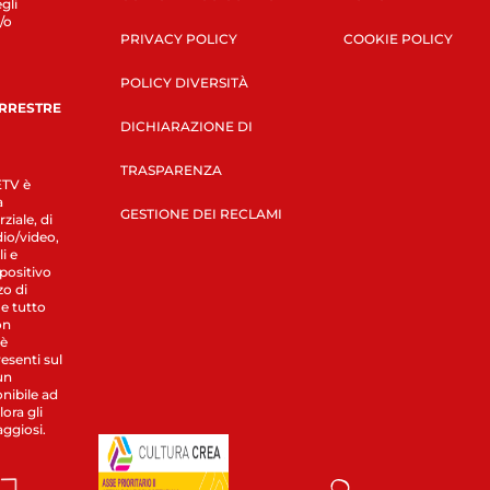
gli
/o
PRIVACY POLICY
COOKIE POLICY
POLICY DIVERSITÀ
ERRESTRE
DICHIARAZIONE DI
TRASPARENZA
LETV è
a
GESTIONE DEI RECLAMI
ziale, di
dio/video,
i e
spositivo
zo di
 e tutto
on
 è
esenti sul
un
nibile ad
ora gli
aggiosi.