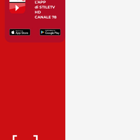
L’APP
di STILETV
HD
CANALE 78