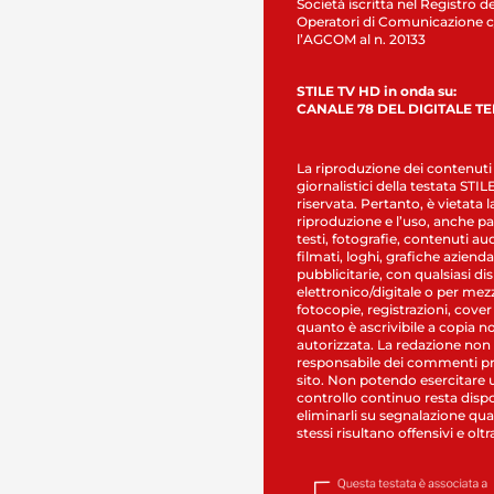
Società iscritta nel Registro de
Operatori di Comunicazione c
l’AGCOM al n. 20133
STILE TV HD in onda su:
CANALE 78 DEL DIGITALE T
La riproduzione dei contenuti
giornalistici della testata STI
riservata. Pertanto, è vietata l
riproduzione e l’uso, anche par
testi, fotografie, contenuti au
filmati, loghi, grafiche aziendal
pubblicitarie, con qualsiasi di
elettronico/digitale o per mez
fotocopie, registrazioni, cover
quanto è ascrivibile a copia n
autorizzata. La redazione non
responsabile dei commenti pr
sito. Non potendo esercitare 
controllo continuo resta dispo
eliminarli su segnalazione qual
stessi risultano offensivi e oltr