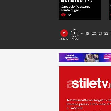
DENTRO LA NOTIZIA
Capaccio Paestum,
serata di gal...
1641
«
‹
…
19
20
21
22
INIZIO
PREC.
Testata iscritta nel Registro de
Stampa presso il Tribunale di 
n. 34/2009