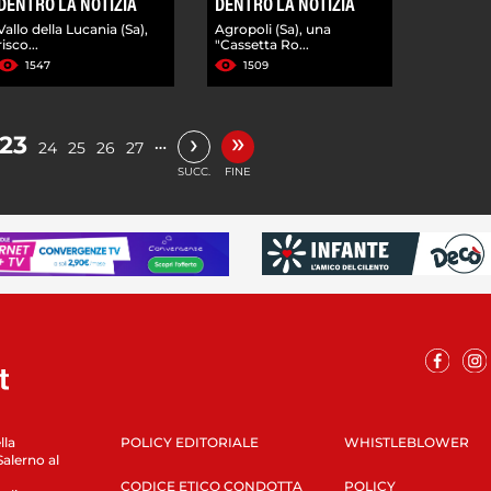
DENTRO LA NOTIZIA
DENTRO LA NOTIZIA
Vallo della Lucania (Sa),
Agropoli (Sa), una
risco...
"Cassetta Ro...
1547
1509
»
›
23
…
24
25
26
27
SUCC.
FINE
lla
POLICY EDITORIALE
WHISTLEBLOWER
Salerno al
CODICE ETICO CONDOTTA
POLICY