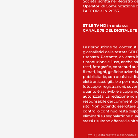
Società iscritta nel Registro de
Operatori di Comunicazione c
l’AGCOM al n. 20133
STILE TV HD in onda su:
CANALE 78 DEL DIGITALE T
La riproduzione dei contenuti
giornalistici della testata STI
riservata. Pertanto, è vietata l
riproduzione e l’uso, anche par
testi, fotografie, contenuti au
filmati, loghi, grafiche aziendal
pubblicitarie, con qualsiasi di
elettronico/digitale o per mez
fotocopie, registrazioni, cover
quanto è ascrivibile a copia n
autorizzata. La redazione non
responsabile dei commenti pr
sito. Non potendo esercitare 
controllo continuo resta dispo
eliminarli su segnalazione qual
stessi risultano offensivi e oltr