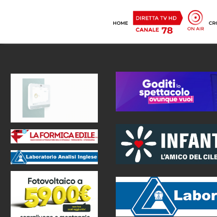
HOME
CR