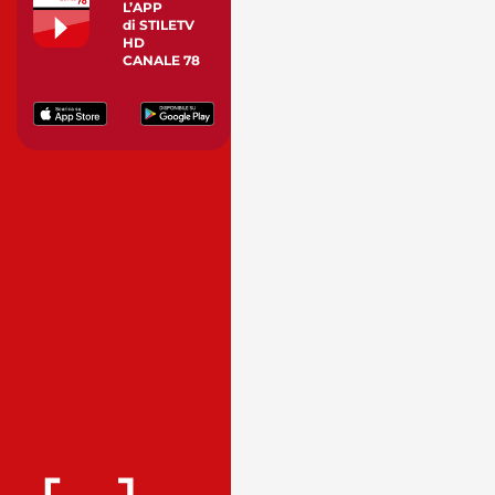
L’APP
di STILETV
HD
CANALE 78