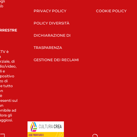
gli
/o
PRIVACY POLICY
COOKIE POLICY
POLICY DIVERSITÀ
ERRESTRE
DICHIARAZIONE DI
TRASPARENZA
LETV è
a
GESTIONE DEI RECLAMI
ziale, di
dio/video,
i e
spositivo
zo di
 e tutto
on
 è
esenti sul
un
nibile ad
ora gli
aggiosi.