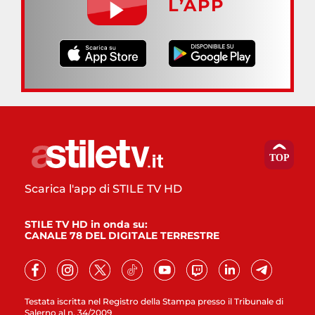
L’APP
Scarica l'app di STILE TV HD
STILE TV HD in onda su:
CANALE 78 DEL DIGITALE TERRESTRE
Testata iscritta nel Registro della Stampa presso il Tribunale di
Salerno al n. 34/2009