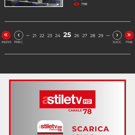
1781
«
»
‹
›
25
…
…
21
22
23
24
26
27
28
29
INIZIO
PREC.
SUCC.
FINE
SCARICA