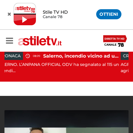
Stile TV HD
OTTIENI
Canale 78
Salerno, incendio vicino ad un traliccio: tempestivi i soccorsi
CRONACA
08:09
15:
PANA OFFICIAL ODV ha segnalato al 115 un
AGROPOLI. Un 71enn
agricolo...