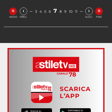
«
»
‹
›
7
…
…
3
4
5
6
8
9
10
11
INIZIO
PREC.
SUCC.
FINE
SCARICA
L’APP