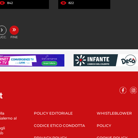
842
822
»
›
UCC.
FINE
lla
POLICY EDITORIALE
WHISTLEBLOWER
Salerno al
CODICE ETICO CONDOTTA
POLICY
gli
/o
PRIVACY POLICY
COOKIE POLICY