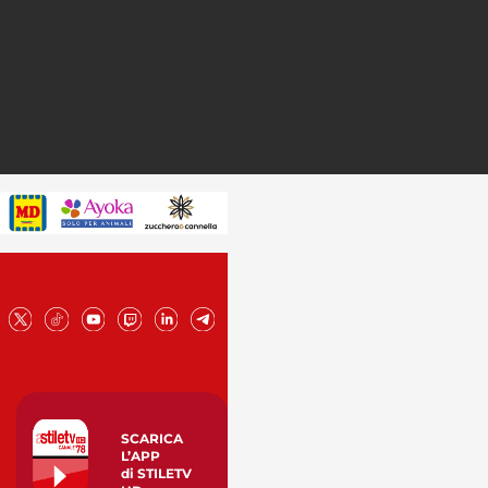
SCARICA
L’APP
di STILETV