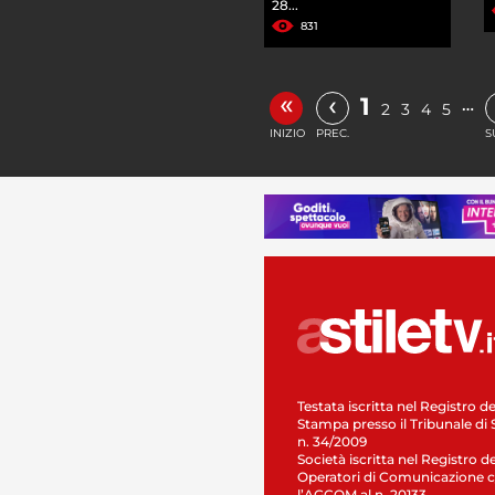
28...
831
«
‹
1
…
2
3
4
5
INIZIO
PREC.
S
Testata iscritta nel Registro de
Stampa presso il Tribunale di 
n. 34/2009
Società iscritta nel Registro de
Operatori di Comunicazione c
l’AGCOM al n. 20133