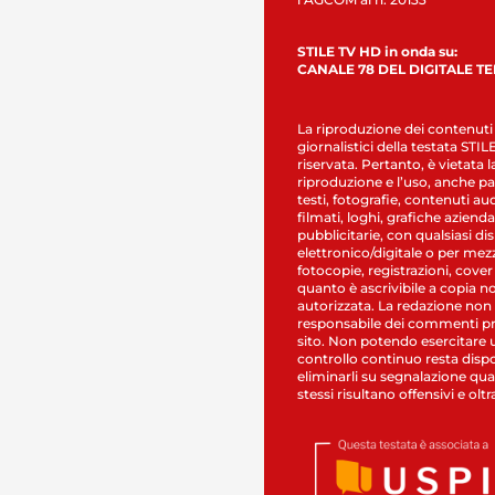
STILE TV HD in onda su:
CANALE 78 DEL DIGITALE T
La riproduzione dei contenuti
giornalistici della testata STI
riservata. Pertanto, è vietata l
riproduzione e l’uso, anche par
testi, fotografie, contenuti au
filmati, loghi, grafiche aziendal
pubblicitarie, con qualsiasi di
elettronico/digitale o per mez
fotocopie, registrazioni, cover
quanto è ascrivibile a copia n
autorizzata. La redazione non
responsabile dei commenti pr
sito. Non potendo esercitare 
controllo continuo resta dispo
eliminarli su segnalazione qual
stessi risultano offensivi e oltr