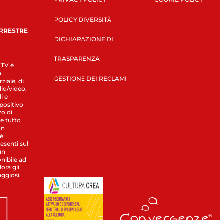
POLICY DIVERSITÀ
ERRESTRE
DICHIARAZIONE DI
TRASPARENZA
LETV è
a
GESTIONE DEI RECLAMI
ziale, di
dio/video,
i e
spositivo
zo di
 e tutto
on
 è
esenti sul
un
nibile ad
ora gli
aggiosi.