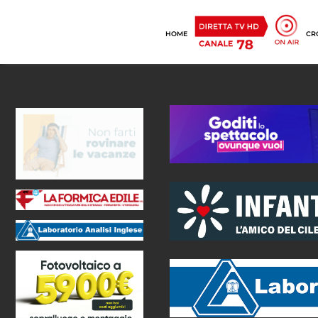
HOME
CR