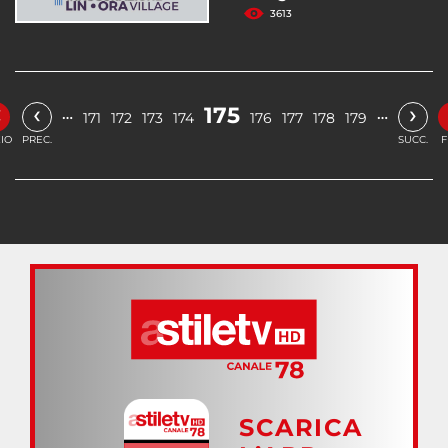
3613
«
‹
›
175
…
…
171
172
173
174
176
177
178
179
ZIO
PREC.
SUCC.
F
SCARICA