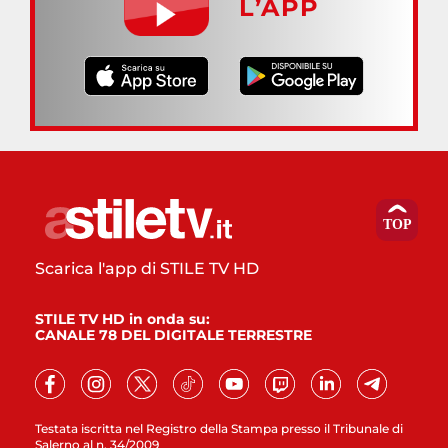
L’APP
Scarica l'app di STILE TV HD
STILE TV HD in onda su:
CANALE 78 DEL DIGITALE TERRESTRE
Testata iscritta nel Registro della Stampa presso il Tribunale di
Salerno al n. 34/2009