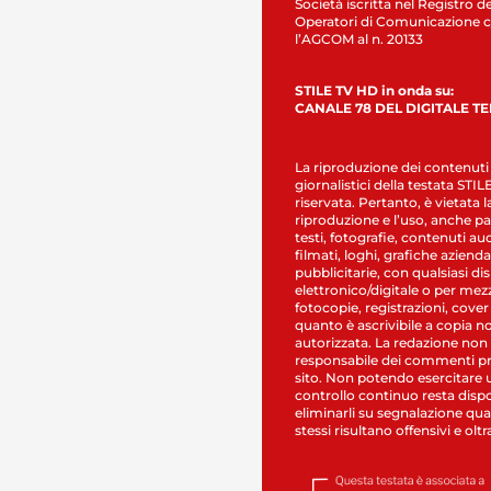
Società iscritta nel Registro de
Operatori di Comunicazione c
l’AGCOM al n. 20133
STILE TV HD in onda su:
CANALE 78 DEL DIGITALE T
La riproduzione dei contenuti
giornalistici della testata STI
riservata. Pertanto, è vietata l
riproduzione e l’uso, anche par
testi, fotografie, contenuti au
filmati, loghi, grafiche aziendal
pubblicitarie, con qualsiasi di
elettronico/digitale o per mez
fotocopie, registrazioni, cover
quanto è ascrivibile a copia n
autorizzata. La redazione non
responsabile dei commenti pr
sito. Non potendo esercitare 
controllo continuo resta dispo
eliminarli su segnalazione qual
stessi risultano offensivi e oltr