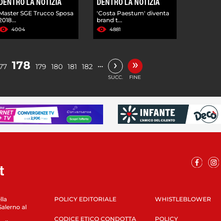
DENTRO LA NOTIZIA
DENTRO LA NOTIZIA
Master SGE Trucco Sposa
'Costa Paestum' diventa
2018...
brand t...
4004
4881
»
›
178
…
77
179
180
181
182
SUCC.
FINE
lla
POLICY EDITORIALE
WHISTLEBLOWER
Salerno al
CODICE ETICO CONDOTTA
POLICY