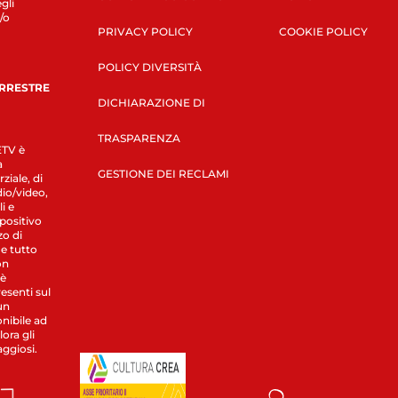
gli
/o
PRIVACY POLICY
COOKIE POLICY
POLICY DIVERSITÀ
ERRESTRE
DICHIARAZIONE DI
TRASPARENZA
LETV è
a
GESTIONE DEI RECLAMI
ziale, di
dio/video,
i e
spositivo
zo di
 e tutto
on
 è
esenti sul
un
nibile ad
ora gli
aggiosi.