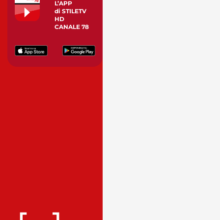
L’APP
di STILETV
HD
CANALE 78