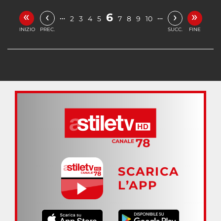
«
»
‹
›
6
…
…
2
3
4
5
7
8
9
10
INIZIO
PREC.
SUCC.
FINE
SCARICA
L’APP