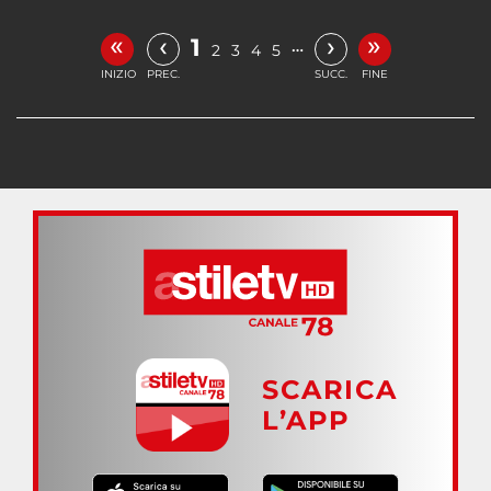
«
»
‹
›
1
…
2
3
4
5
INIZIO
PREC.
SUCC.
FINE
SCARICA
L’APP