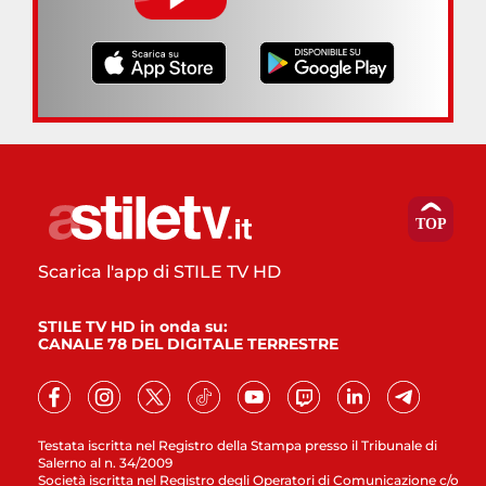
Scarica l'app di STILE TV HD
STILE TV HD in onda su:
CANALE 78 DEL DIGITALE TERRESTRE
Testata iscritta nel Registro della Stampa presso il Tribunale di
Salerno al n. 34/2009
Società iscritta nel Registro degli Operatori di Comunicazione c/o