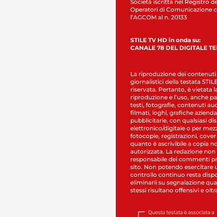
Società iscritta nel Registro de
Operatori di Comunicazione c
l’AGCOM al n. 20133
STILE TV HD in onda su:
CANALE 78 DEL DIGITALE T
La riproduzione dei contenuti
giornalistici della testata STI
riservata. Pertanto, è vietata l
riproduzione e l’uso, anche par
testi, fotografie, contenuti au
filmati, loghi, grafiche aziendal
pubblicitarie, con qualsiasi di
elettronico/digitale o per mez
fotocopie, registrazioni, cover
quanto è ascrivibile a copia n
autorizzata. La redazione non
responsabile dei commenti pr
sito. Non potendo esercitare 
controllo continuo resta dispo
eliminarli su segnalazione qual
stessi risultano offensivi e oltr