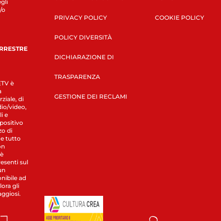
gli
/o
PRIVACY POLICY
COOKIE POLICY
POLICY DIVERSITÀ
ERRESTRE
DICHIARAZIONE DI
TRASPARENZA
LETV è
a
GESTIONE DEI RECLAMI
ziale, di
dio/video,
i e
spositivo
zo di
 e tutto
on
 è
esenti sul
un
nibile ad
ora gli
aggiosi.