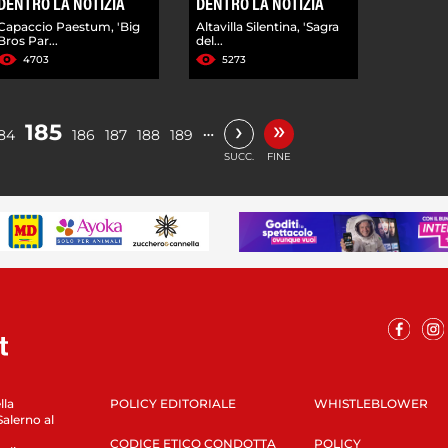
DENTRO LA NOTIZIA
DENTRO LA NOTIZIA
Capaccio Paestum, 'Big
Altavilla Silentina, 'Sagra
Bros Par...
del...
4703
5273
»
›
185
…
84
186
187
188
189
SUCC.
FINE
lla
POLICY EDITORIALE
WHISTLEBLOWER
Salerno al
CODICE ETICO CONDOTTA
POLICY