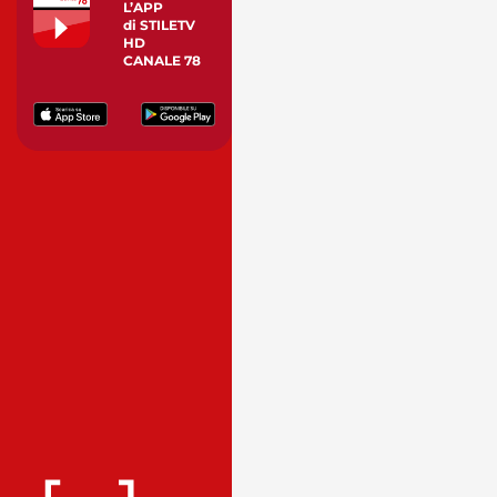
L’APP
di STILETV
HD
CANALE 78