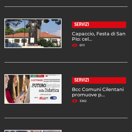
SERVIZI
Capaccio, Festa di San
Pio: cel...
6111
SERVIZI
Bcc Comuni Cilentani
promuove p...
3362