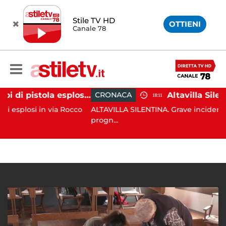
Stile TV HD
OTTIENI
Canale 78
Salerno, colpi di pistola esplosi a Pastena: paura tra i residenti
CRONACA
18:11
i in via Rocco
ALTAVILLA SILENTINA. Grave incidente in moto
progn...