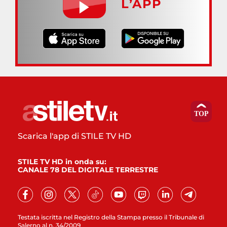
L’APP
Scarica l'app di STILE TV HD
STILE TV HD in onda su:
CANALE 78 DEL DIGITALE TERRESTRE
Testata iscritta nel Registro della Stampa presso il Tribunale di
Salerno al n. 34/2009