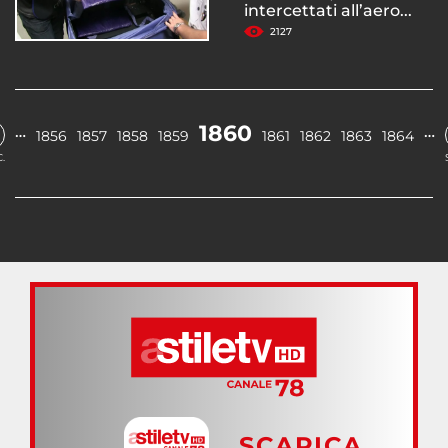
intercettati all’aero...
2127
1860
…
…
1856
1857
1858
1859
1861
1862
1863
1864
.
SCARICA