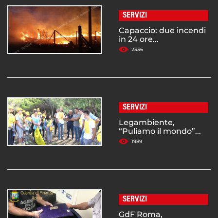
SERVIZI
Capaccio: due incendi
in 24 ore...
2336
SERVIZI
Legambiente,
“Puliamo il mondo”...
1989
SERVIZI
GdF Roma,