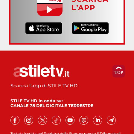
L’APP
Scarica l'app di STILE TV HD
STILE TV HD in onda su:
CANALE 78 DEL DIGITALE TERRESTRE
Testata iscritta nel Registro della Stampa presso il Tribunale di