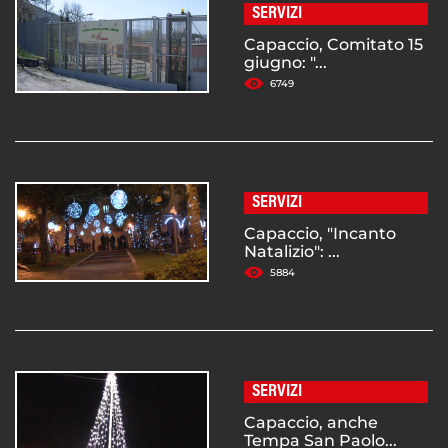
SERVIZI
Capaccio, Comitato 15
giugno: "...
6749
SERVIZI
Capaccio, "Incanto
Natalizio": ...
5884
SERVIZI
Capaccio, anche
Tempa San Paolo...