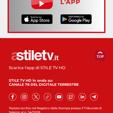
L’APP
Scarica l'app di STILE TV HD
STILE TV HD in onda su:
CANALE 78 DEL DIGITALE TERRESTRE
Testata iscritta nel Registro della Stampa presso il Tribunale di
Salerno al n. 34/2009