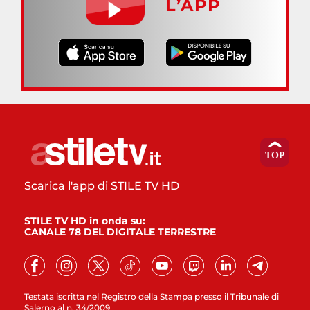
L’APP
Scarica l'app di STILE TV HD
STILE TV HD in onda su:
CANALE 78 DEL DIGITALE TERRESTRE
Testata iscritta nel Registro della Stampa presso il Tribunale di
Salerno al n. 34/2009