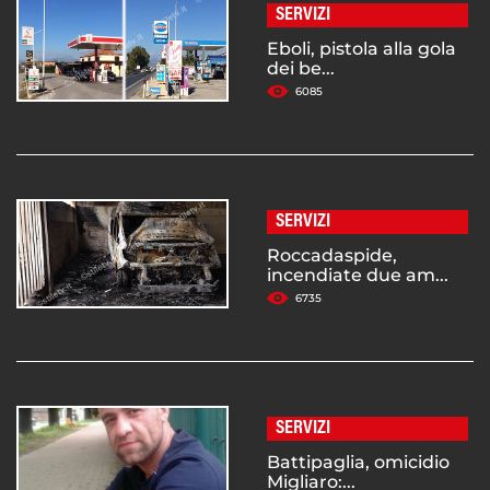
SERVIZI
Eboli, pistola alla gola
dei be...
6085
SERVIZI
Roccadaspide,
incendiate due am...
6735
SERVIZI
Battipaglia, omicidio
Migliaro:...