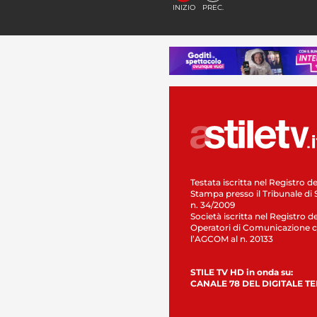
INIZIO
PREC.
Testata iscritta nel Registro de
Stampa presso il Tribunale di 
n. 34/2009
Società iscritta nel Registro de
Operatori di Comunicazione c
l’AGCOM al n. 20133
STILE TV HD in onda su:
CANALE 78 DEL DIGITALE T