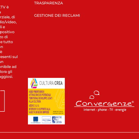
TRASPARENZA
LETV è
a
GESTIONE DEI RECLAMI
ziale, di
dio/video,
i e
spositivo
zo di
 e tutto
on
 è
esenti sul
un
nibile ad
ora gli
aggiosi.