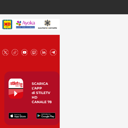
SCARICA
L’APP
di STILETV
HD
CANALE 78