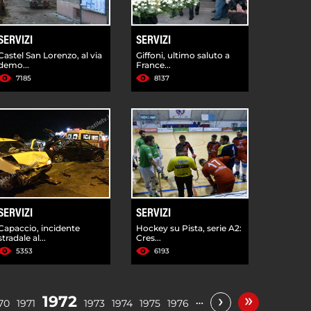
SERVIZI
SERVIZI
Castel San Lorenzo, al via
Giffoni, ultimo saluto a
demo...
France...
7185
8137
SERVIZI
SERVIZI
Capaccio, incidente
Hockey su Pista, serie A2:
stradale al...
Cres...
5353
6193
»
›
1972
…
70
1971
1973
1974
1975
1976