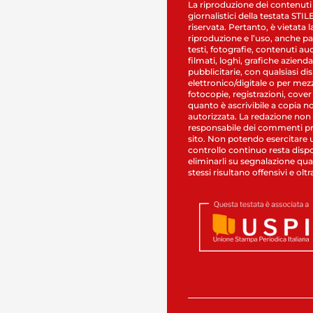
La riproduzione dei contenuti
giornalistici della testata STI
riservata. Pertanto, è vietata l
riproduzione e l’uso, anche par
testi, fotografie, contenuti au
filmati, loghi, grafiche aziendal
pubblicitarie, con qualsiasi di
elettronico/digitale o per mez
fotocopie, registrazioni, cover
quanto è ascrivibile a copia n
autorizzata. La redazione non
responsabile dei commenti pr
sito. Non potendo esercitare 
controllo continuo resta dispo
eliminarli su segnalazione qual
stessi risultano offensivi e oltr