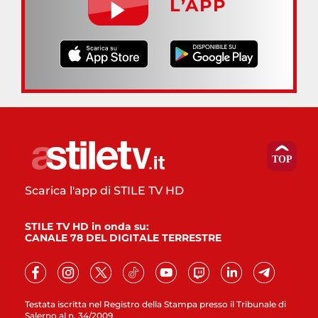
L’APP
Scarica l'app di STILE TV HD
STILE TV HD in onda su:
CANALE 78 DEL DIGITALE TERRESTRE
Testata iscritta nel Registro della Stampa presso il Tribunale di
Salerno al n. 34/2009