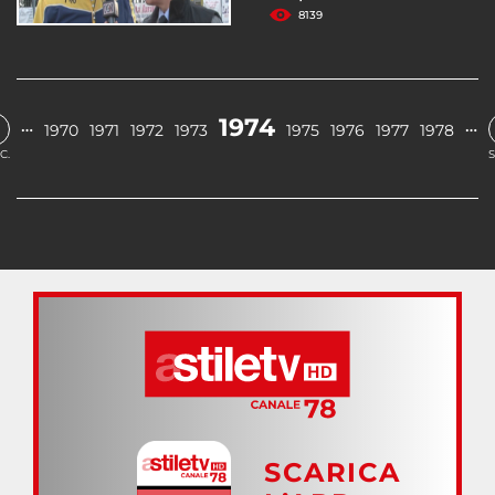
8139
1974
…
…
1970
1971
1972
1973
1975
1976
1977
1978
C.
S
SCARICA